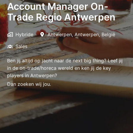
Account Manager On-
Trade Regio Antwerpen
Hybride
Antwerpen
,
Antwerpen
,
België
Sales
Ben jij altijd op jacht naar de next big thing? Leef jij
in de on-trade/horeca wereld en ken jij de key
players in Antwerpen?
Dan zoeken wij jou.